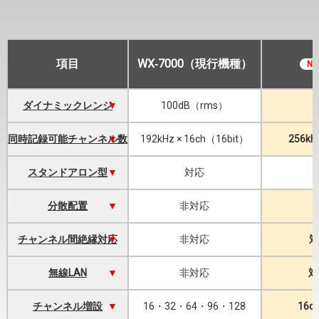
項⽬
WX‐7000（現⾏機種）
N
ダイナミックレンジ
100dB（rms）
同時記録可能チャンネル数
192kHz × 16ch（16bit）
256kH
スタンドアロン型
対応
分散配置
⾮対応
チャンネル間絶縁対応
⾮対応
対
無線LAN
⾮対応
対
チャンネル増設
16・32・64・96・128
16c