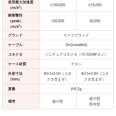
使用最大加速度
±100,000
±10,000
2
（m/s
）
耐衝撃性
（peak）
100,000
50,000
2
（m/s
）
グランド
ケースグランド
ケーブル
3m(installed)
コネクタ
ミニチュアコネクタ（10-32UNFネジ）
ケース材質
チタン
外形寸法
Φ3.5×2.5H（コネ
Φ3.5×3.3H（コネ
（mm）
クタ含まず）
クタ含まず）
質量
約0.2g
超小型
備考
超小型
防水型