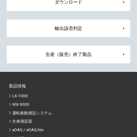
ダウンロード
輸出該否判定
生産（販売）終了製品
製品情報
LX-1000
WX-9000
運転衝動測定システム
生体測定器
eDAQ / eDAQ-lite