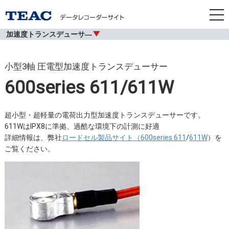
tog
nav
加速度トランスデューサ―
小型3軸 圧電型加速度トランスデューサー
600series 611/611W
超小型・超軽量の電荷出力型加速度トランスデューサーです。
611WはIPX8に準拠、過酷な環境下の計測に好適
詳細情報は、弊社
ロードセル製品サイト（600series 611
/
611W
）を
ご覧ください。