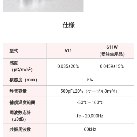
仕様
611W
型式
611
（受注生産品）
感度
0.035±20%
0.0459±15%
2
（pC/m/s
）
横感度（max）
5%
静電容量
580pF±20%（ケーブル3m付）
補償温度範囲
-50℃～160℃
周波数応答
fc～20,000Hz
（±3dB）
共振周波数
60kHz