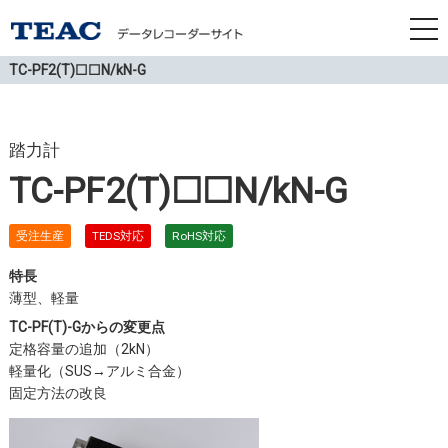
tog
nav
TC-PF2(T)☐☐N/kN-G
踏力計
TC-PF2(T)☐☐N/kN-G
受注生産
TEDS対応
RoHS対応
特長
薄型、軽量
TC-PF(T)-Gからの変更点
定格容量の追加（2kN）
軽量化（SUS→アルミ合金）
固定方法の改良