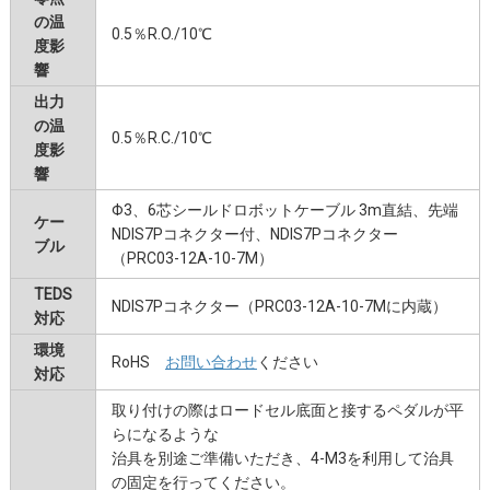
の温
0.5％R.O./10℃
度影
響
出力
の温
0.5％R.C./10℃
度影
響
Φ3、6芯シールドロボットケーブル 3m直結、先端
ケー
NDIS7Pコネクター付、NDIS7Pコネクター
ブル
（PRC03-12A-10-7M）
TEDS
NDIS7Pコネクター（PRC03-12A-10-7Mに内蔵）
対応
環境
RoHS
お問い合わせ
ください
対応
取り付けの際はロードセル底面と接するペダルが平
らになるような
治具を別途ご準備いただき、4-M3を利用して治具
の固定を行ってください。