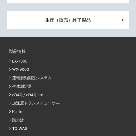
生産（販売）終了製品
製品情報
LX-1000
WX-9000
運転衝動測定システム
生体測定器
eDAQ / eDAQ-lite
加速度トランスデューサ―
Kulite
踏力計
TQ-WA5