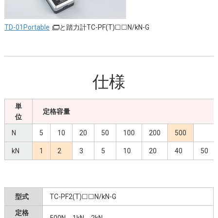
TD-01Portable
と踏力計TC-PF(T)☐☐N/kN-G
仕様
単
定格容量
位
N
5
10
20
50
100
200
500
kN
1
2
3
5
10
20
40
50
型式
TC-PF2(T)☐☐N/kN-G
定格