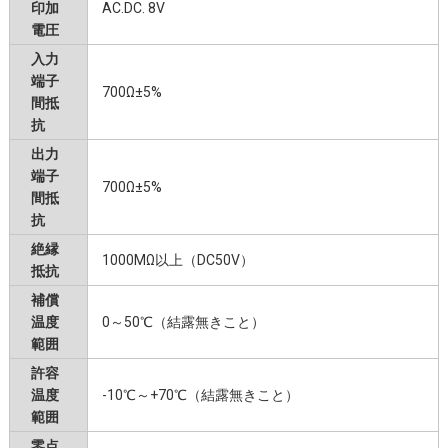
印加
AC.DC. 8V
電圧
入力
端子
700Ω±5%
間抵
抗
出力
端子
700Ω±5%
間抵
抗
絶縁
1000MΩ以上（DC50V）
抵抗
補償
温度
0～50℃（結露無きこと）
範囲
許容
温度
-10℃～+70℃（結露無きこと）
範囲
零点