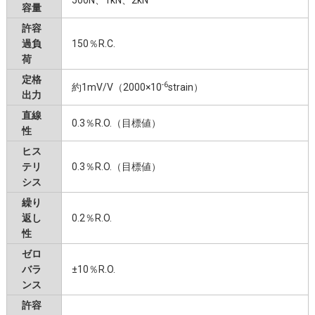
500N、1kN、2kN
容量
許容
過負
150％R.C.
荷
定格
-6
約1mV/V（2000×10
strain）
出力
直線
0.3％R.O.（目標値）
性
ヒス
テリ
0.3％R.O.（目標値）
シス
繰り
返し
0.2％R.O.
性
ゼロ
バラ
±10％R.O.
ンス
許容