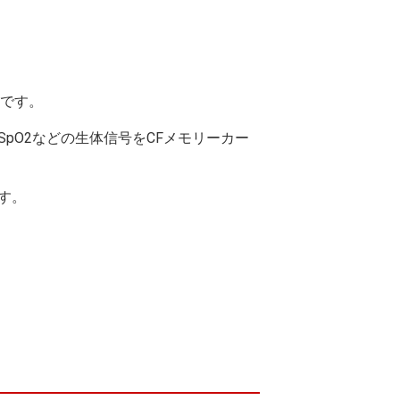
です。
pO2などの生体信号をCFメモリーカー
す。