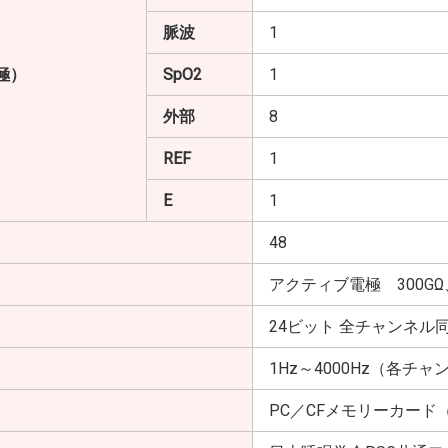
脈波
1
極）
SpO2
1
外部
8
REF
1
E
1
48
アクティブ電極 300GΩ
24ビット 全チャンネル
1Hz～4000Hz（各チ
PC／CFメモリーカード（