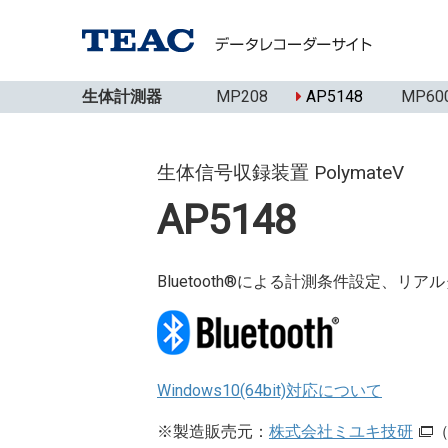
生体計測器
MP208
AP5148
MP60
生体信号収録装置 PolymateV
AP5148
Bluetooth®による計測条件設定、リ
Windows10(64bit)対応について
※製造販売元：
株式会社ミユキ技研