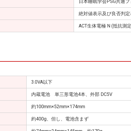
日本睡眠学会PSG共通
絶対値表示及び良否判定
ACT生体電極 N (抵抗測
3.0VA以下
内蔵電池 単三形電池4本、外部 DC5V
約100mm×52mm×174mm
約400g、但し、電池含まず