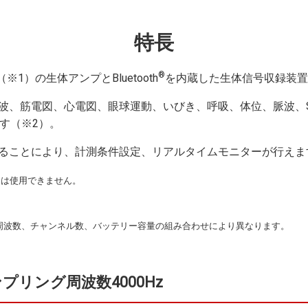
特長
®
※1）の生体アンプとBluetooth
を内蔵した生体信号収録装置
波、筋電図、心電図、眼球運動、いびき、呼吸、体位、脈波、S
す（※2）。
ることにより、計測条件設定、リアルタイムモニターが行えま
には使用できません。
グ周波数、チャンネル数、バッテリー容量の組み合わせにより異なります。
プリング周波数4000Hz