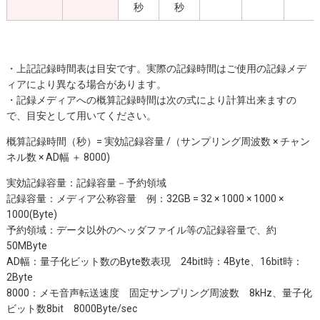
秒
秒
・上記記録時間表は目安です。実際の記録時間はご使用の記録メデ
ィアにより異なる場合があります。
・記録メディアへの概算記録時間は次の式により計算出来ますの
で、目安として用いてください。
概算記録時間（秒）= 実効記録容量 /（サンプリング周波数 × チャン
ネル数 × AD幅 ＋ 8000)
実効記録容量：記録容量－予約領域
記録容量：メディア公称容量 例：32GB = 32 × 1000 × 1000 ×
1000(Byte)
予約領域：データ以外のヘッダファイル等の記録容量で、約
50MByte
AD幅：量子化ビット数のByte数表現 24bit時：4Byte、16bit時：
2Byte
8000：メモ音声転送速度 固定サンプリング周波数 8kHz、量子化
ビット数8bit 8000Byte/sec