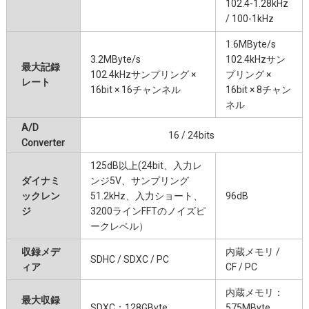
102.4-1.28kHz
/ 100-1kHz
1.6MByte/s
3.2MByte/s
102.4kHzサン
最大記録
102.4kHzサンプリング ×
プリング ×
レート
16bit × 16チャンネル
16bit × 8チャン
ネル
A/D
16 / 24bits
Converter
125dB以上(24bit、入力レ
ダイナミ
ンジ5V、サンプリング
ックレン
51.2kHz、入力ショート、
96dB
ジ
3200ラインFFTのノイズピ
ークレベル）
収録メデ
内蔵メモリ /
SDHC / SDXC / PC
ィア
CF / PC
内蔵メモリ：
最大収録
SDXC：128GByte
575MByte