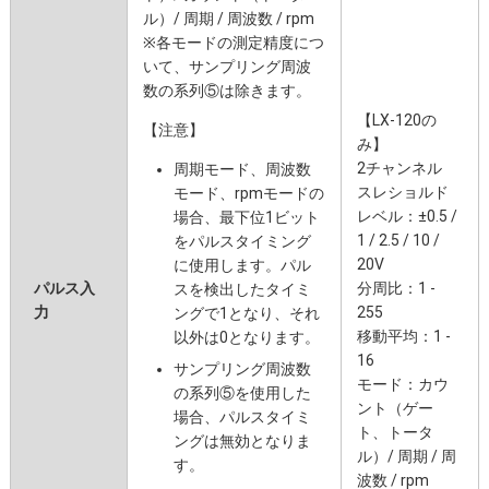
ル）/ 周期 / 周波数 / rpm
※各モードの測定精度につ
いて、サンプリング周波
数の系列⑤は除きます。
【LX-120の
【注意】
み】
2チャンネル
周期モード、周波数
スレショルド
モード、rpmモードの
レベル：±0.5 /
場合、最下位1ビット
1 / 2.5 / 10 /
をパルスタイミング
20V
に使用します。パル
パルス入
分周比：1 -
スを検出したタイミ
力
255
ングで1となり、それ
移動平均：1 -
以外は0となります。
16
サンプリング周波数
モード：カウ
の系列⑤を使用した
ント（ゲー
場合、パルスタイミ
ト、トータ
ングは無効となりま
ル）/ 周期 / 周
す。
波数 / rpm