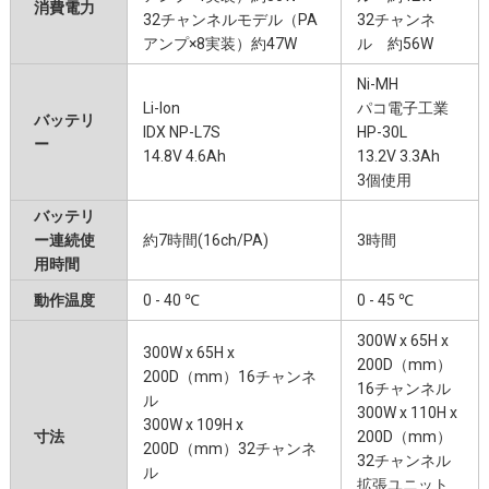
消費電力
32チャンネルモデル（PA
32チャンネ
アンプ×8実装）約47W
ル 約56W
Ni-MH
Li-Ion
パコ電子工業
バッテリ
IDX NP-L7S
HP-30L
ー
14.8V 4.6Ah
13.2V 3.3Ah
3個使用
バッテリ
ー連続使
約7時間(16ch/PA)
3時間
用時間
動作温度
0 - 40 ℃
0 - 45 ℃
300W x 65H x
300W x 65H x
200D（mm）
200D（mm）16チャンネ
16チャンネル
ル
300W x 110H x
300W x 109H x
寸法
200D（mm）
200D（mm）32チャンネ
32チャンネル
ル
拡張ユニット