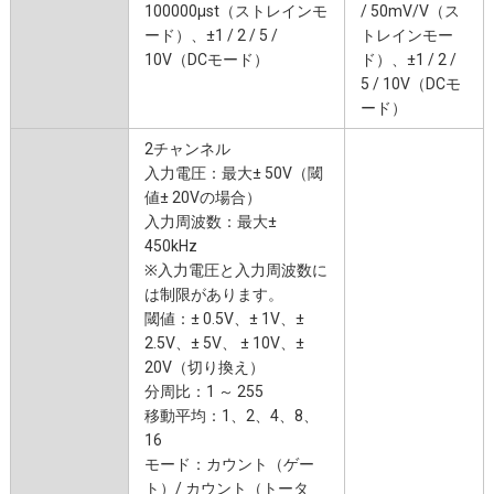
100000μst（ストレインモ
/ 50mV/V（ス
ード）、±1 / 2 / 5 /
トレインモー
10V（DCモード）
ド）、±1 / 2 /
5 / 10V（DCモ
ード）
2チャンネル
入力電圧：最大± 50V（閾
値± 20Vの場合）
入力周波数：最大±
450kHz
※入力電圧と入力周波数に
は制限があります。
閾値：± 0.5V、± 1V、±
2.5V、± 5V、 ± 10V、±
20V（切り換え）
分周比：1 ～ 255
移動平均：1、2、4、8、
16
モード：カウント（ゲー
ト）/ カウント（トータ