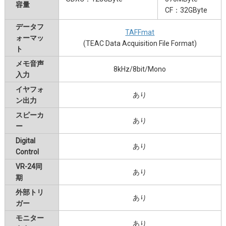
容量
CF：32GByte
データフ
TAFFmat
ォーマッ
(TEAC Data Acquisition File Format)
ト
メモ音声
8kHz/8bit/Mono
入力
イヤフォ
あり
ン出力
スピーカ
あり
ー
Digital
あり
Control
VR-24同
あり
期
外部トリ
あり
ガー
モニター
あり