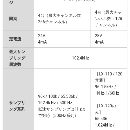
ジ
4台（最大チャ
4台（最大チャンネル数：
同期
ンネル数：128
256チャンネル）
チャンネル）
24V
28V
定電流
4mA
4mA
最大サン
プリング
102.4kHz
周波数
【LX-110 / 120
共通】
96-1.5kHz /
1kHz-1/60Hz
96k / 100k / 65.536k /
サンプリ
102.4k Hz / 500 Hz
【LX-120の
ング系列
低速サンプリングは1Hzま
み】
で対応（500Hz系列）
65.536-
1.024kHz /