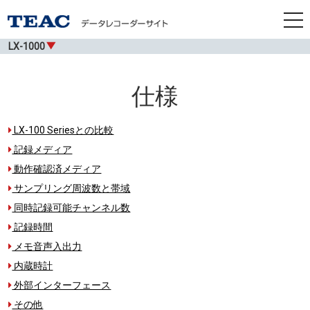
tog
nav
LX-1000
仕様
LX-100 Seriesとの比較
記録メディア
動作確認済メディア
サンプリング周波数と帯域
同時記録可能チャンネル数
記録時間
メモ音声入出力
内蔵時計
外部インターフェース
その他