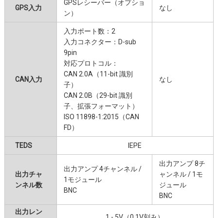
GPSレシーバー（オプショ
GPS入力
なし
ン）
入力ポート数：2
入力コネクター：D-sub
9pin
対応プロトコル：
CAN 2.0A（11-bit 識別
CAN入力
なし
子）
CAN 2.0B（29-bit 識別
子、拡張フォーマット）
ISO 11898-1:2015（CAN
FD）
TEDS
IEPE
出力アンプ 8チ
出力アンプ 4チャンネル /
出力チャ
ャンネル / 1モ
1モジュール
ンネル数
ジュール
BNC
BNC
出力レン
1 - 5V（0.1V刻み）