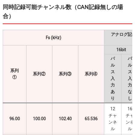
同時記録可能チャンネル数（CAN記録無しの場
合）
アナログ記
Fs (kHz)
16bit
パ
パ
ル
ル
系列
ス
ス
系列②
系列③
系列④
①
入
入
力
力
あ
な
り
し
12
16
チャ
チャ
96.00
100.00
102.40
65.536
ンネ
ンネ
ル
ル