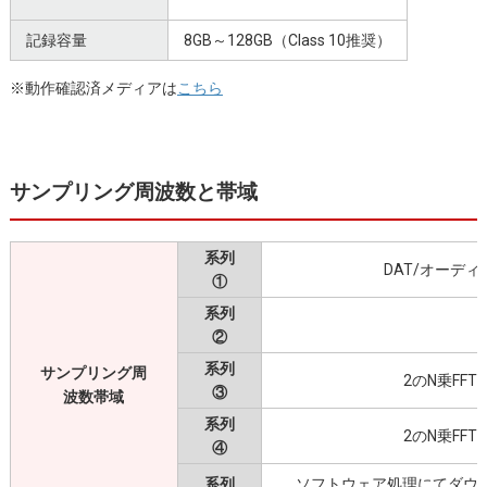
記録容量
8GB～128GB（Class 10推奨）
※動作確認済メディアは
こちら
サンプリング周波数と帯域
系列
DAT/オーデ
①
系列
②
系列
サンプリング周
2のN乗FF
③
波数帯域
系列
2のN乗FF
④
系列
ソフトウェア処理にてダウ