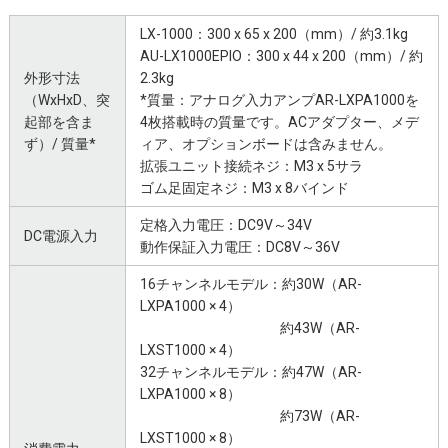
LX-1000：300 x 65 x 200（mm）/ 約3.1kg
AU-LX1000EPIO：300 x 44 x 200（mm）/ 約
外形寸法
2.3kg
（WxHxD、突
*質量：アナログ入力アンプAR-LXPA1000を
起部を含ま
4枚搭載時の質量です。ACアダプター、メデ
ず）/ 質量*
ィア、オプションボードは含みません。
拡張ユニット接続ネジ：M3 x 5サラ
ゴム足固定ネジ：M3 x 8バインド
定格入力電圧：DC9V～34V
DC電源入力
動作保証入力電圧：DC8V～36V
16チャンネルモデル：約30W（AR-
LXPA1000 × 4）
約43W（AR-
LXST1000 × 4）
32チャンネルモデル：約47W（AR-
LXPA1000 × 8）
約73W（AR-
LXST1000 × 8）