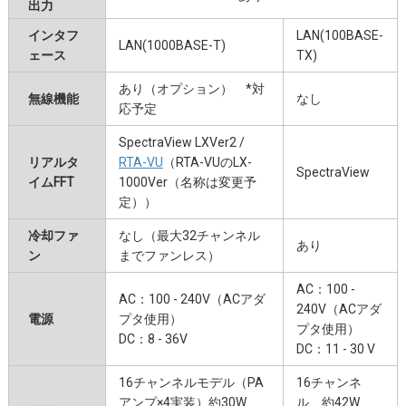
出力
インタフ
LAN(100BASE-
LAN(1000BASE-T)
ェース
TX)
あり（オプション） *対
無線機能
なし
応予定
SpectraView LXVer2 /
リアルタ
RTA-VU
（RTA-VUのLX-
SpectraView
イムFFT
1000Ver（名称は変更予
定））
冷却ファ
なし（最大32チャンネル
あり
ン
までファンレス）
AC：100 -
AC：100 - 240V（ACアダ
240V（ACアダ
電源
プタ使用）
プタ使用）
DC：8 - 36V
DC：11 - 30 V
16チャンネルモデル（PA
16チャンネ
アンプ×4実装）約30W
ル 約42W