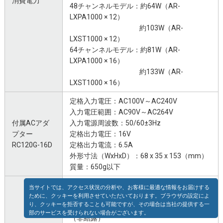
消費電力
48チャンネルモデル：約64W（AR-
LXPA1000 × 12）
約103W（AR-
LXST1000 × 12）
64チャンネルモデル：約81W（AR-
LXPA1000 × 16）
約133W（AR-
LXST1000 × 16）
定格入力電圧：AC100V～AC240V
入力電圧範囲：AC90V～AC264V
付属ACアダ
入力電源周波数：50/60±3Hz
プター
定格出力電圧：16V
RC120G-16D
定格出力電流：6.5A
外形寸法（WxHxD）：68 x 35 x 153（mm）
質量：650g以下
動作温度：0～40℃ / 湿度範囲：10～80%
（非結露）
保存温度：－20～60℃/ 湿度範囲：5～90%
（非結露）