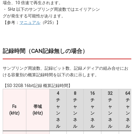
場合、10 倍速で再生されます。
・ 5Hz 以下のサンプリング周波数ではエイリアシン
グが発生する可能性があります。
【参考：
マニュアル
（P25）】
記録時間（CAN記録無しの場合）
サンプリング周波数、記録ビット数、記録メディアの組み合せにお
ける容量別の概算記録時間を以下の表に示します。
【SD 32GB 16bit記録 概算記録時間】
4
8
16
32
64
チ
チ
チ
チ
チ
Fs
帯域
ャ
ャ
ャ
ャ
ャ
(kHz)
(kHz)
ン
ン
ン
ン
ン
ネ
ネ
ネ
ネ
ネ
ル
ル
ル
ル
ル