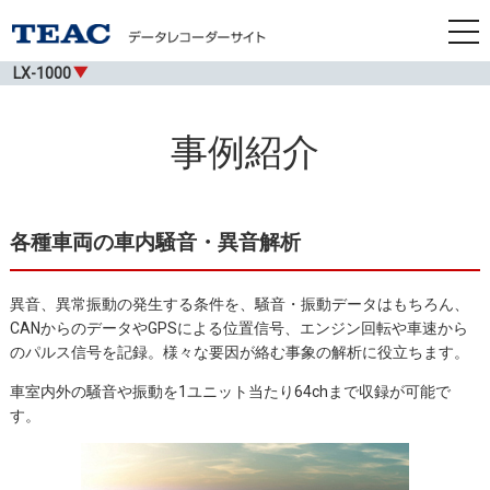
tog
nav
LX-1000
事例紹介
各種車両の車内騒音・異音解析
異音、異常振動の発生する条件を、騒音・振動データはもちろん、
CANからのデータやGPSによる位置信号、エンジン回転や車速から
のパルス信号を記録。様々な要因が絡む事象の解析に役立ちます。
車室内外の騒音や振動を1ユニット当たり64chまで収録が可能で
す。